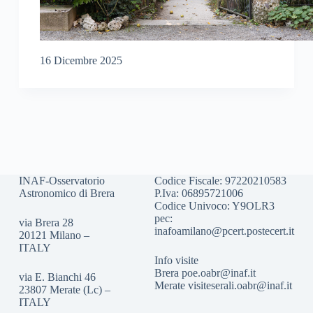
16 Dicembre 2025
INAF-Osservatorio
Codice Fiscale: 97220210583
Astronomico di Brera
P.Iva: 06895721006
Codice Univoco: Y9OLR3
pec:
via Brera 28
inafoamilano@pcert.postecert.it
20121 Milano –
ITALY
Info visite
Brera
poe.oabr@inaf.it
via E. Bianchi 46
Merate
visiteserali.oabr@inaf.
it
23807 Merate (Lc) –
ITALY