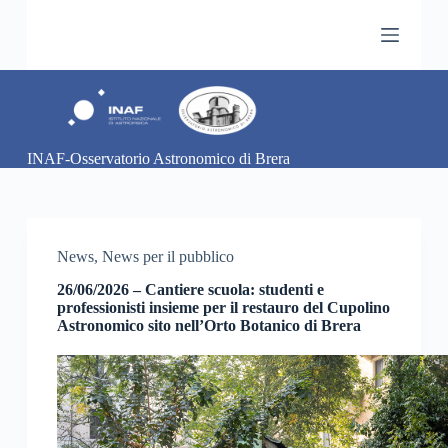
S
a
l
t
a
a
l
c
INAF-Osservatorio Astronomico di Brera
o
n
t
e
n
u
News
,
News per il pubblico
t
o
26/06/2026 – Cantiere scuola: studenti e
professionisti insieme per il restauro del Cupolino
Astronomico sito nell’Orto Botanico di Brera