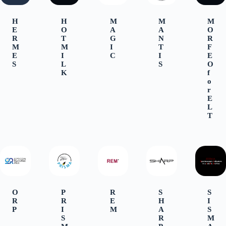
H
H
M
M
M
E
O
A
A
O
R
T
G
N
R
M
M
I
T
F
E
I
C
I
E
S
L
S
O
K
f
o
r
E
L
T
O
P
R
S
S
R
R
E
H
I
P
I
M
A
S
S
R
M