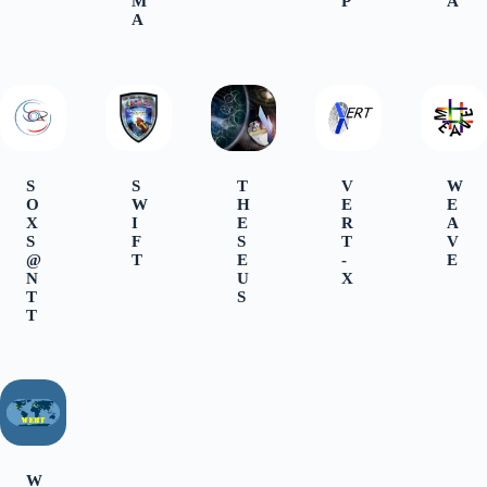
M
P
A
A
S
S
T
V
W
O
W
H
E
E
X
I
E
R
A
S
F
S
T
V
@
T
E
-
E
N
U
X
T
S
T
W