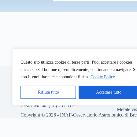
Questo sito utilizza cookie di terze parti. Puoi accettare i cookies
INAF-Osservatorio Astronomico di Brera
Codice Fi
cliccando sul bottone o, semplicemente, continuando a navigare. S
P.Iva: 06
non li vuoi, basta che abbondoni il sito.
Cookie Policy
Codice U
via Brera 28
pec: inafo
20121 Milano – ITALY
Rifiuta tutto
Accettare tutto
Info visite
via E. Bianchi 46
Brera
poe.
23807 Merate (Lc) – ITALY
Merate
vi
Copyright © 2026 - INAF-Osservatorio Astronomico di Bre