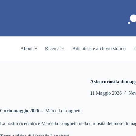
S
a
l
t
a
a
l
c
About
Ricerca
Biblioteca e archivio storico
D
o
n
t
e
n
u
Astrocuriosità di mag
t
o
11 Maggio 2026
Ne
Curio maggio 2026
– Marcella Longhetti
La nostra ricercatrice Marcella Longhetti nella curiosità del mese di mag