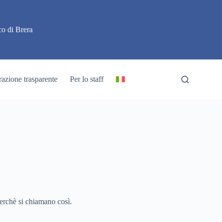
o di Brera
azione trasparente
Per lo staff
perchè si chiamano così.