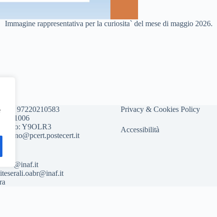
Immagine rappresentativa per la curiosita` del mese di maggio 2026.
scale: 97220210583
Privacy & Cookies Policy
e
895721006
nivoco: Y9OLR3
Accessibilità
amilano@pcert.postecert.it
oabr@inaf.it
siteserali.oabr@inaf.
it
ra
Italiano