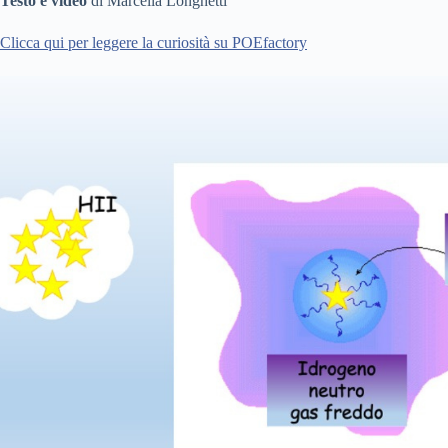
Testo
e video
di Marcella Longhetti
Clicca qui per leggere la curiosità su POEfactory