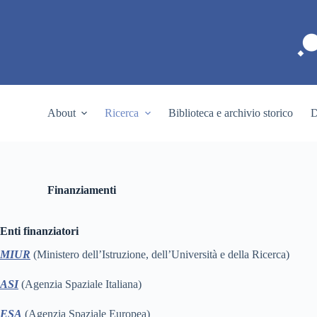
S
a
l
t
a
a
l
c
About
Ricerca
Biblioteca e archivio storico
D
o
n
t
e
n
u
Finanziamenti
t
o
Enti finanziatori
MIUR
(Ministero dell’Istruzione, dell’Università e della Ricerca)
ASI
(Agenzia Spaziale Italiana)
ESA
(Agenzia Spaziale Europea)