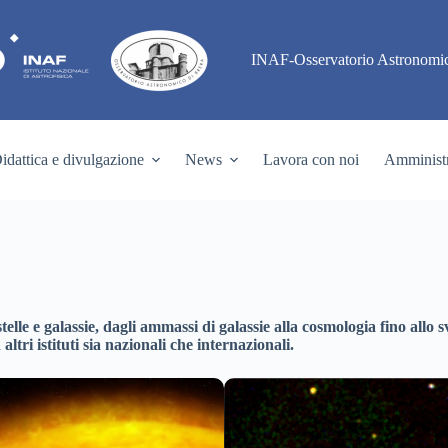
INAF-Osservatorio Astronomic
idattica e divulgazione
News
Lavora con noi
Amministr
 stelle e galassie, dagli ammassi di galassie alla cosmologia fino al
tri istituti sia nazionali che internazionali.