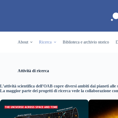
S
a
l
t
a
a
l
c
About
Ricerca
Biblioteca e archivio storico
D
o
n
t
e
n
u
Attività di ricerca
t
o
L’attività scientifica dell’OAB copre diversi ambiti dai pianeti alle
La maggior parte dei progetti di ricerca vede la collaborazione con al