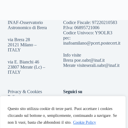
INAF-Osservatorio
Codice Fiscale: 97220210583
Astronomico di Brera
P.Iva: 06895721006
Codice Univoco: Y9OLR3
pec:
via Brera 28
inafoamilano@pcert.postecert.it
20121 Milano –
ITALY
Info visite
Brera
poe.oabr@inaf.it
via E. Bianchi 46
Merate
visiteserali.oabr@inaf.
it
23807 Merate (Lc) –
ITALY
Privacy & Cookies
Seguici su
Policy
Accessibilità
Questo sito utilizza cookie di terze parti. Puoi accettare i cookies
cliccando sul bottone o, semplicemente, continuando a navigare. Se
non li vuoi, basta che abbondoni il sito.
Cookie Policy