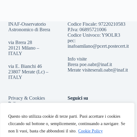
INAF-Osservatorio
Codice Fiscale: 97220210583
Astronomico di Brera
P.Iva: 06895721006
Codice Univoco: Y9OLR3
pec:
via Brera 28
inafoamilano@pcert.postecert.it
20121 Milano –
ITALY
Info visite
Brera
poe.oabr@inaf.it
via E. Bianchi 46
Merate
visiteserali.oabr@inaf.
it
23807 Merate (Lc) –
ITALY
Privacy & Cookies
Seguici su
Policy
Accessibilità
Questo sito utilizza cookie di terze parti. Puoi accettare i cookies
cliccando sul bottone o, semplicemente, continuando a navigare. Se
non li vuoi, basta che abbondoni il sito.
Cookie Policy