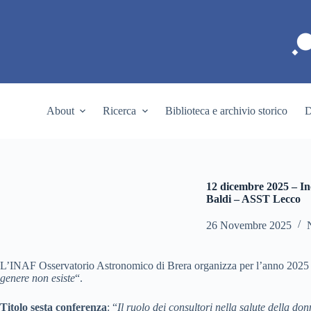
S
a
l
t
a
a
l
c
About
Ricerca
Biblioteca e archivio storico
D
o
n
t
e
n
u
12 dicembre 2025 – Inc
t
Baldi – ASST Lecco
o
26 Novembre 2025
L’INAF Osservatorio Astronomico di Brera organizza per l’anno 202
genere non esiste
“.
Titolo sesta conferenza
: “
Il ruolo dei consultori nella salute della do