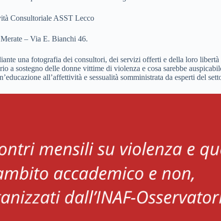
vità Consultoriale ASST Lecco
 Merate – Via E. Bianchi 46.
te una fotografia dei consultori, dei servizi offerti e della loro libertà 
io a sostegno delle donne vittime di violenza e cosa sarebbe auspicabile p
ucazione all’affettività e sessualità somministrata da esperti del settore