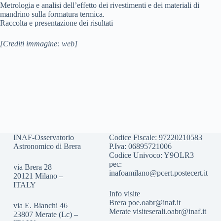
Metrologia e analisi dell’effetto dei rivestimenti e dei materiali di
mandrino sulla formatura termica.
Raccolta e presentazione dei risultati
[Crediti immagine: web]
INAF-Osservatorio
Codice Fiscale: 97220210583
Astronomico di Brera
P.Iva: 06895721006
Codice Univoco: Y9OLR3
pec:
via Brera 28
inafoamilano@pcert.postecert.it
20121 Milano –
ITALY
Info visite
Brera
poe.oabr@inaf.it
via E. Bianchi 46
Merate
visiteserali.oabr@inaf.
it
23807 Merate (Lc) –