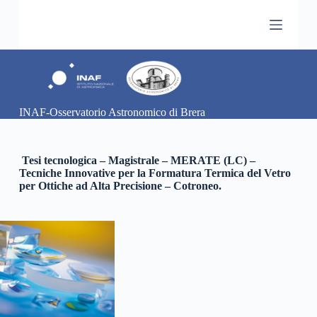
S
a
l
t
a
a
l
c
INAF-Osservatorio Astronomico di Brera
o
n
t
e
Tesi tecnologica – Magistrale – MERATE (LC) –
n
Tecniche Innovative per la Formatura Termica del Vetro
u
per Ottiche ad Alta Precisione – Cotroneo.
t
o