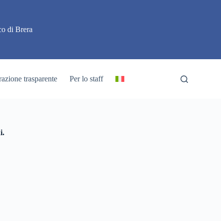
o di Brera
azione trasparente
Per lo staff
i.