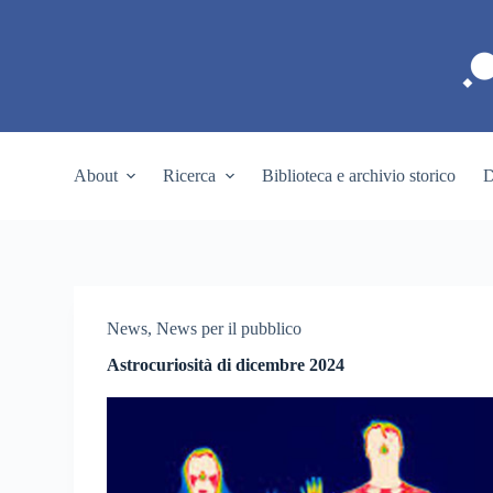
S
a
l
t
a
a
l
c
About
Ricerca
Biblioteca e archivio storico
D
o
n
t
e
n
u
t
o
News
,
News per il pubblico
Astrocuriosità di dicembre 2024