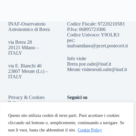
INAF-Osservatorio
Codice Fiscale: 97220210583
Astronomico di Brera
P.Iva: 06895721006
Codice Univoco: Y9OLR3
pec:
via Brera 28
inafoamilano@pcert.postecert.it
20121 Milano –
ITALY
Info visite
Brera
poe.oabr@inaf.it
via E. Bianchi 46
Merate
visiteserali.oabr@inaf.
it
23807 Merate (Lc) –
ITALY
Privacy & Cookies
Seguici su
Policy
Accessibilità
Questo sito utilizza cookie di terze parti. Puoi accettare i cookies
cliccando sul bottone o, semplicemente, continuando a navigare. Se
non li vuoi, basta che abbondoni il sito.
Cookie Policy