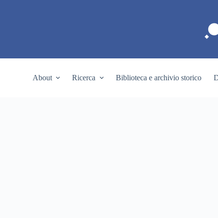
S
a
l
t
a
a
l
c
About
Ricerca
Biblioteca e archivio storico
D
o
n
t
e
n
u
t
o