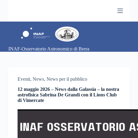
S
a
l
t
a
a
l
c
INAF-Osservatorio Astronomico di Brera
o
n
t
e
n
u
Eventi
,
News
,
News per il pubblico
t
o
12 maggio 2026 – News dalla Galassia – la nostra
astrofisica Sabrina De Grandi con il Lions Club
di Vimercate