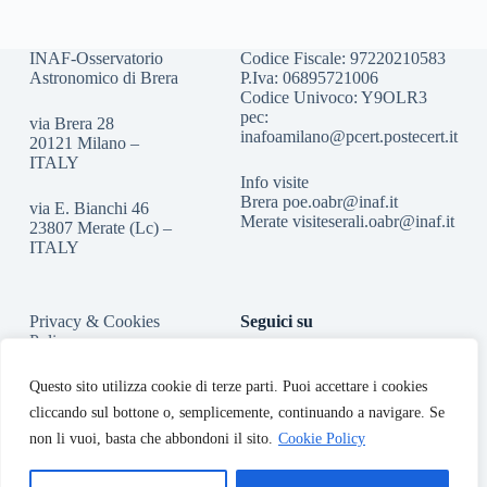
INAF-Osservatorio
Codice Fiscale: 97220210583
Astronomico di Brera
P.Iva: 06895721006
Codice Univoco: Y9OLR3
pec:
via Brera 28
inafoamilano@pcert.postecert.it
20121 Milano –
ITALY
Info visite
Brera
poe.oabr@inaf.it
via E. Bianchi 46
Merate
visiteserali.oabr@inaf.
it
23807 Merate (Lc) –
ITALY
Privacy & Cookies
Seguici su
Policy
Accessibilità
Questo sito utilizza cookie di terze parti. Puoi accettare i cookies
cliccando sul bottone o, semplicemente, continuando a navigare. Se
non li vuoi, basta che abbondoni il sito.
Cookie Policy