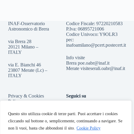
INAF-Osservatorio
Codice Fiscale: 97220210583
Astronomico di Brera
P.Iva: 06895721006
Codice Univoco: Y9OLR3
pec:
via Brera 28
inafoamilano@pcert.postecert.it
20121 Milano –
ITALY
Info visite
Brera
poe.oabr@inaf.it
via E. Bianchi 46
Merate
visiteserali.oabr@inaf.
it
23807 Merate (Lc) –
ITALY
Privacy & Cookies
Seguici su
Policy
Accessibilità
Questo sito utilizza cookie di terze parti. Puoi accettare i cookies
cliccando sul bottone o, semplicemente, continuando a navigare. Se
non li vuoi, basta che abbondoni il sito.
Cookie Policy