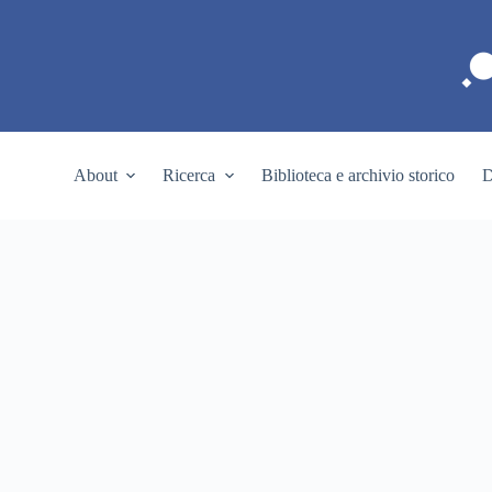
S
a
l
t
a
a
l
c
About
Ricerca
Biblioteca e archivio storico
D
o
n
t
e
n
u
t
o