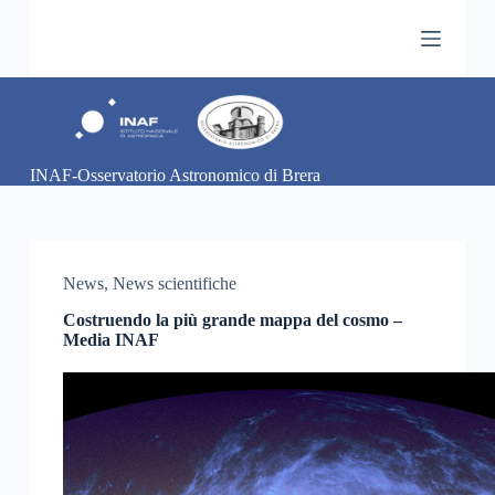
S
a
l
t
a
a
l
c
INAF-Osservatorio Astronomico di Brera
o
n
t
e
n
u
News
,
News scientifiche
t
o
Costruendo la più grande mappa del cosmo –
Media INAF