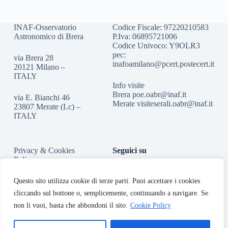
INAF-Osservatorio
Codice Fiscale: 97220210583
Astronomico di Brera
P.Iva: 06895721006
Codice Univoco: Y9OLR3
pec:
via Brera 28
inafoamilano@pcert.postecert.it
20121 Milano –
ITALY
Info visite
Brera
poe.oabr@inaf.it
via E. Bianchi 46
Merate
visiteserali.oabr@inaf.
it
23807 Merate (Lc) –
ITALY
Privacy & Cookies
Seguici su
Policy
Accessibilità
Questo sito utilizza cookie di terze parti. Puoi accettare i cookies
cliccando sul bottone o, semplicemente, continuando a navigare. Se
non li vuoi, basta che abbondoni il sito.
Cookie Policy