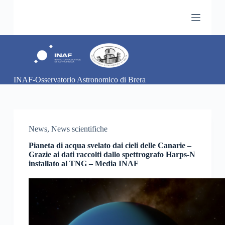
S
a
l
t
a
a
l
c
INAF-Osservatorio Astronomico di Brera
o
n
t
e
n
u
News
,
News scientifiche
t
o
Pianeta di acqua svelato dai cieli delle Canarie –
Grazie ai dati raccolti dallo spettrografo Harps-N
installato al TNG – Media INAF