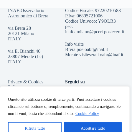
INAF-Osservatorio
Codice Fiscale: 97220210583
Astronomico di Brera
P.Iva: 06895721006
Codice Univoco: Y9OLR3
pec:
via Brera 28
inafoamilano@pcert.postecert.it
20121 Milano –
ITALY
Info visite
Brera
poe.oabr@inaf.it
via E. Bianchi 46
Merate
visiteserali.oabr@inaf.
it
23807 Merate (Lc) –
ITALY
Privacy & Cookies
Seguici su
Policy
Accessibilità
Questo sito utilizza cookie di terze parti. Puoi accettare i cookies
cliccando sul bottone o, semplicemente, continuando a navigare. Se
non li vuoi, basta che abbondoni il sito.
Cookie Policy
Rifiuta tutto
Accettare tutto