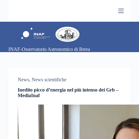
S
a
l
t
a
a
l
c
INAF-Osservatorio Astronomico di Brera
o
n
t
e
n
u
News
,
News scientifiche
t
o
Inedito picco d’energia nel più intenso dei Grb –
MediaInaf