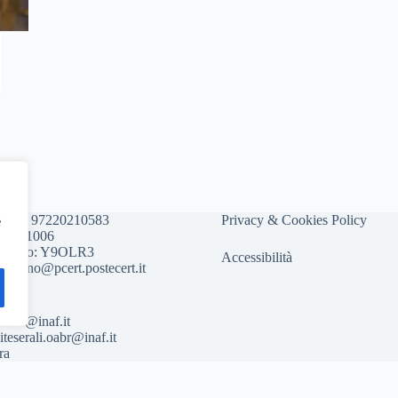
scale: 97220210583
Privacy & Cookies Policy
e
895721006
nivoco: Y9OLR3
Accessibilità
amilano@pcert.postecert.it
oabr@inaf.it
siteserali.oabr@inaf.
it
ra
Italiano