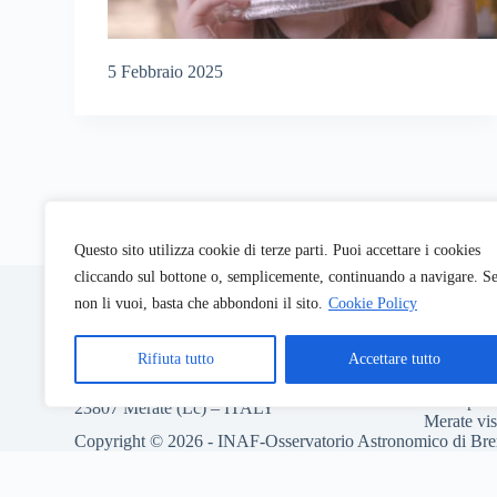
5 Febbraio 2025
Questo sito utilizza cookie di terze parti. Puoi accettare i cookies
INAF-Osservatorio Astronomico di Brera
Codice Fi
cliccando sul bottone o, semplicemente, continuando a navigare. S
P.Iva: 06
non li vuoi, basta che abbondoni il sito.
Cookie Policy
Codice U
via Brera 28
pec: inafo
20121 Milano – ITALY
Rifiuta tutto
Accettare tutto
Info visite
via E. Bianchi 46
Brera
poe.
23807 Merate (Lc) – ITALY
Merate
vi
Copyright © 2026 - INAF-Osservatorio Astronomico di Bre