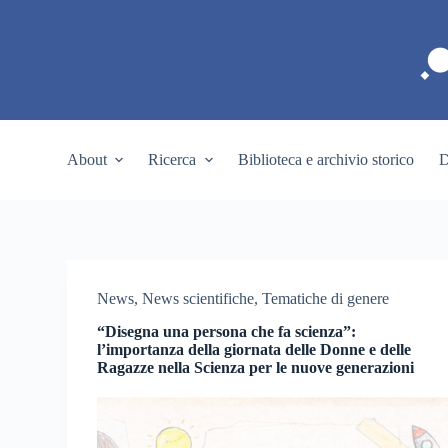
S
a
l
t
a
a
l
c
About
Ricerca
Biblioteca e archivio storico
D
o
n
t
e
n
u
t
o
News
,
News scientifiche
,
Tematiche di genere
“Disegna una persona che fa scienza”:
l’importanza della giornata delle Donne e delle
Ragazze nella Scienza per le nuove generazioni