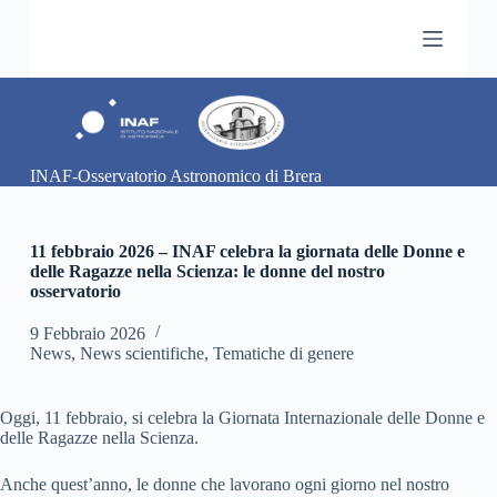
S
a
l
t
a
a
l
c
INAF-Osservatorio Astronomico di Brera
o
n
t
e
11 febbraio 2026 – INAF celebra la giornata delle Donne e
n
delle Ragazze nella Scienza: le donne del nostro
u
osservatorio
t
o
9 Febbraio 2026
News
,
News scientifiche
,
Tematiche di genere
Oggi, 11 febbraio, si celebra la Giornata Internazionale delle Donne e
delle Ragazze nella Scienza.
Anche quest’anno, le donne che lavorano ogni giorno nel nostro