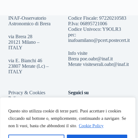
INAF-Osservatorio
Codice Fiscale: 97220210583
Astronomico di Brera
P.Iva: 06895721006
Codice Univoco: Y9OLR3
pec:
via Brera 28
inafoamilano@pcert.postecert.it
20121 Milano –
ITALY
Info visite
Brera
poe.oabr@inaf.it
via E. Bianchi 46
Merate
visiteserali.oabr@inaf.
it
23807 Merate (Lc) –
ITALY
Privacy & Cookies
Seguici su
Policy
Accessibilità
Questo sito utilizza cookie di terze parti. Puoi accettare i cookies
cliccando sul bottone o, semplicemente, continuando a navigare. Se
non li vuoi, basta che abbondoni il sito.
Cookie Policy