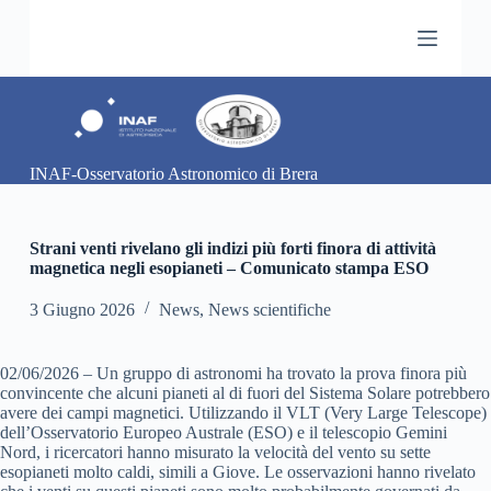
S
a
l
t
a
a
l
c
INAF-Osservatorio Astronomico di Brera
o
n
t
e
Strani venti rivelano gli indizi più forti finora di attività
n
magnetica negli esopianeti – Comunicato stampa ESO
u
t
3 Giugno 2026
News
,
News scientifiche
o
02/06/2026 – Un gruppo di astronomi ha trovato la prova finora più
convincente che alcuni pianeti al di fuori del Sistema Solare potrebbero
avere dei campi magnetici. Utilizzando il VLT (Very Large Telescope)
dell’Osservatorio Europeo Australe (ESO) e il telescopio Gemini
Nord, i ricercatori hanno misurato la velocità del vento su sette
esopianeti molto caldi, simili a Giove. Le osservazioni hanno rivelato