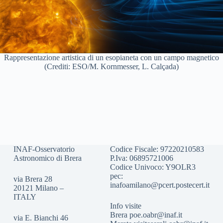
Rappresentazione artistica di un esopianeta con un campo magnetico
(Crediti: ESO/M. Kornmesser, L. Calçada)
INAF-Osservatorio
Codice Fiscale: 97220210583
Astronomico di Brera
P.Iva: 06895721006
Codice Univoco: Y9OLR3
pec:
via Brera 28
inafoamilano@pcert.postecert.it
20121 Milano –
ITALY
Info visite
Brera
poe.oabr@inaf.it
via E. Bianchi 46