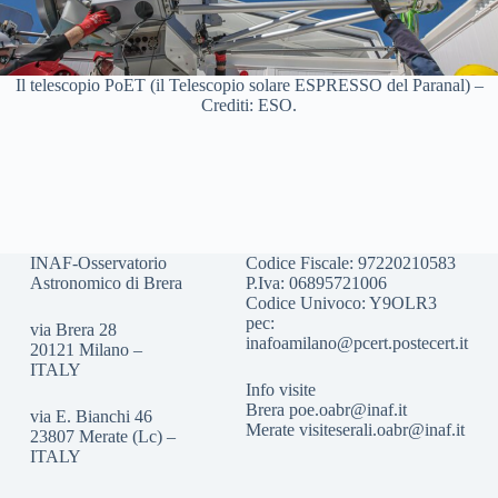
Il telescopio PoET (il Telescopio solare ESPRESSO del Paranal) –
Crediti: ESO.
INAF-Osservatorio
Codice Fiscale: 97220210583
Astronomico di Brera
P.Iva: 06895721006
Codice Univoco: Y9OLR3
pec:
via Brera 28
inafoamilano@pcert.postecert.it
20121 Milano –
ITALY
Info visite
Brera
poe.oabr@inaf.it
via E. Bianchi 46
Merate
visiteserali.oabr@inaf.
it
23807 Merate (Lc) –
ITALY