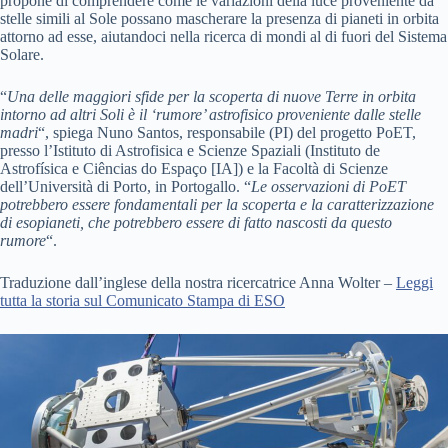
propone di comprendere come le variazioni della luce proveniente da
stelle simili al Sole possano mascherare la presenza di pianeti in orbita
attorno ad esse, aiutandoci nella ricerca di mondi al di fuori del Sistema
Solare.
“
Una delle maggiori sfide per la scoperta di nuove Terre in orbita
intorno ad altri Soli è il ‘rumore’ astrofisico proveniente dalle stelle
madri
“, spiega Nuno Santos, responsabile (PI) del progetto PoET,
presso l’Istituto di Astrofisica e Scienze Spaziali (Instituto de
Astrofísica e Ciências do Espaço [IA]) e la Facoltà di Scienze
dell’Università di Porto, in Portogallo. “
Le osservazioni di PoET
potrebbero essere fondamentali per la scoperta e la caratterizzazione
di esopianeti, che potrebbero essere di fatto nascosti da questo
rumore
“.
Traduzione dall’inglese della nostra ricercatrice Anna Wolter –
Leggi
tutta la storia sul Comunicato Stampa di ESO