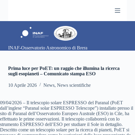
S
a
l
t
a
a
l
c
INAF-Osservatorio Astronomico di Brera
o
n
t
e
Prima luce per PoET: un raggio che illumina la ricerca
n
sugli esopianeti – Comunicato stampa ESO
u
t
10 Aprile 2026
News
,
News scientifiche
o
09/04/2026 – Il telescopio solare ESPRESSO del Paranal (PoET
dall’inglese “Paranal solar ESPRESSO Telescope”) installato presso il
sito di Paranal dell’Osservatorio Europeo Australe (ESO) in Cile, ha
effettuato le prime osservazioni. Il telescopio collaborerà con lo
strumento ESPRESSO dell’ESO per studiare il Sole in dettaglio.
Descritto come un telescopio solare per la ricerca di pianeti, PoET si