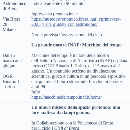
Astronomico
indicativamente di 90 minuti.
di Brera
Ingresso su prenotazione:
Via Brera,
https://museoastronomico.brera.inaf.it/primavera-
28
2025-visita-guidata-con-lastronomo/
Milano
Non è prevista l’osservazione del cielo.
La grande mostra INAF: Macchine del tempo
Dal 15
Macchine del tempo è il titolo della mostra
marzo al 2
dell’Istituto Nazionale di Astrofisica (INAF) ospitata
giugno
presso OGR Binario 1 Torino, dal 15 marzo al 2
giugno. Un connubio perfetto tra divulgazione
OGR
scientifica, gioco e cultura in un percorso espositivo
Binario 1
che guarda al futuro strizzando l’occhio ai favolosi
Torino
anni ’80.
Info:
https://macchinedeltempo.inaf.it/home/
Un nuovo mistero dallo spazio profondo: una
luce inattesa dai lampi gamma
In Collaborazione con la Pinacoteca di Brera,
per il ciclo
I Cieli di Brera