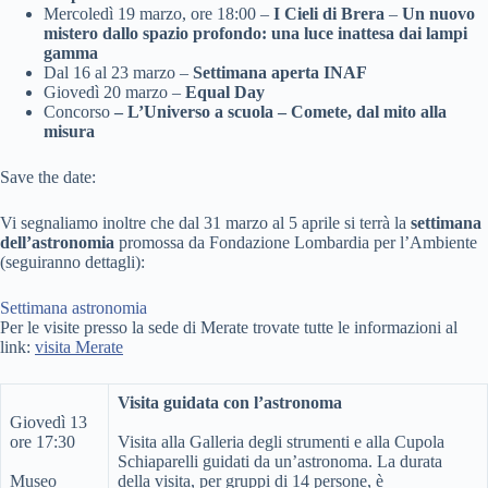
Mercoledì 19 marzo,
ore 18:00 –
I Cieli di Brera
–
Un nuovo
mistero dallo spazio profondo: una luce inattesa dai lampi
gamma
Dal 16 al 23 marzo –
Settimana aperta INAF
Giovedì 20 marzo –
Equal Day
Concorso
– L’Universo a scuola – Comete, dal mito alla
misura
Save the date:
Vi segnaliamo inoltre che dal 31 marzo al 5 aprile si terrà la
settimana
dell’astronomia
promossa da Fondazione Lombardia per l’Ambiente
(seguiranno dettagli):
Settimana astronomia
Per le visite presso la sede di Merate trovate tutte le informazioni al
link:
visita Merate
Visita guidata con l’astronoma
Giovedì 13
ore 17:30
Visita alla Galleria degli strumenti e alla Cupola
Schiaparelli guidati da un’astronoma. La durata
Museo
della visita, per gruppi di 14 persone, è