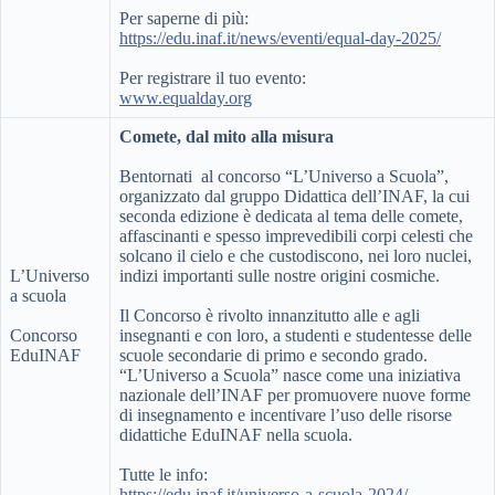
Per saperne di più:
https://edu.inaf.it/news/eventi/equal-day-2025/
Per registrare il tuo evento:
www.equalday.org
Comete, dal mito alla misura
Bentornati al concorso “L’Universo a Scuola”,
organizzato dal gruppo Didattica dell’INAF, la cui
seconda edizione è dedicata al tema delle comete,
affascinanti e spesso imprevedibili corpi celesti che
solcano il cielo e che custodiscono, nei loro nuclei,
L’Universo
indizi importanti sulle nostre origini cosmiche.
a scuola
Il Concorso è rivolto innanzitutto alle e agli
Concorso
insegnanti e con loro, a studenti e studentesse delle
EduINAF
scuole secondarie di primo e secondo grado.
“L’Universo a Scuola” nasce come una iniziativa
nazionale dell’INAF per promuovere nuove forme
di insegnamento e incentivare l’uso delle risorse
didattiche EduINAF nella scuola.
Tutte le info:
https://edu.inaf.it/universo-a-scuola-2024/