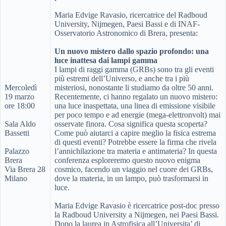
Maria Edvige Ravasio, ricercatrice del Radboud
University, Nijmegen, Paesi Bassi e di INAF-
Osservatorio Astronomico di Brera, presenta:
Un nuovo mistero dallo spazio profondo: una
luce inattesa dai lampi gamma
I lampi di raggi gamma (GRBs) sono tra gli eventi
più estremi dell’Universo, e anche tra i più
Mercoledì
misteriosi, nonostante li studiamo da oltre 50 anni.
19 marzo
Recentemente, ci hanno regalato un nuovo mistero:
ore 18:00
una luce inaspettata, una linea di emissione visibile
per poco tempo e ad energie (mega-elettronvolt) mai
Sala Aldo
osservate finora. Cosa significa questa scoperta?
Bassetti
Come può aiutarci a capire meglio la fisica estrema
di questi eventi? Potrebbe essere la firma che rivela
Palazzo
l’annichilazione tra materia e antimateria? In questa
Brera
conferenza esploreremo questo nuovo enigma
Via Brera 28
cosmico, facendo un viaggio nel cuore dei GRBs,
Milano
dove la materia, in un lampo, può trasformarsi in
luce.
Maria Edvige Ravasio è ricercatrice post-doc presso
la Radboud University a Nijmegen, nei Paesi Bassi.
Dopo la laurea in Astrofisica all’Universita’ di