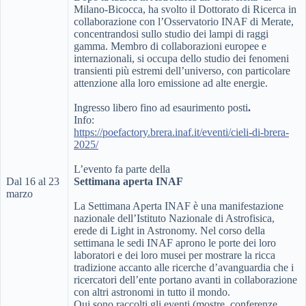
Milano-Bicocca, ha svolto il Dottorato di Ricerca in
collaborazione con l’Osservatorio INAF di Merate,
concentrandosi sullo studio dei lampi di raggi
gamma. Membro di collaborazioni europee e
internazionali, si occupa dello studio dei fenomeni
transienti più estremi dell’universo, con particolare
attenzione alla loro emissione ad alte energie.
Ingresso libero fino ad esaurimento posti
.
Info:
https://poefactory.brera.inaf.it/eventi/cieli-di-brera-
2025/
L’evento fa parte della
Dal 16 al 23
Settimana aperta INAF
marzo
La Settimana Aperta INAF è una manifestazione
nazionale dell’Istituto Nazionale di Astrofisica,
erede di Light in Astronomy. Nel corso della
settimana le sedi INAF aprono le porte dei loro
laboratori e dei loro musei per mostrare la ricca
tradizione accanto alle ricerche d’avanguardia che i
ricercatori dell’ente portano avanti in collaborazione
con altri astronomi in tutto il mondo.
Qui sono raccolti gli eventi (mostre, conferenze,