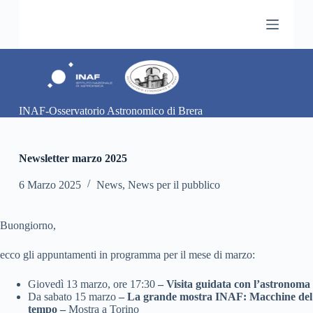
S
a
l
t
a
a
l
c
INAF-Osservatorio Astronomico di Brera
o
n
t
e
Newsletter marzo 2025
n
u
6 Marzo 2025
News
,
News per il pubblico
t
o
Buongiorno,
ecco gli appuntamenti in programma per il mese di marzo:
Giovedì 13 marzo, ore 17:30
– Visita guidata con l’astronoma
Da sabato 15 marzo
– La grande mostra INAF: Macchine del
tempo –
Mostra a Torino