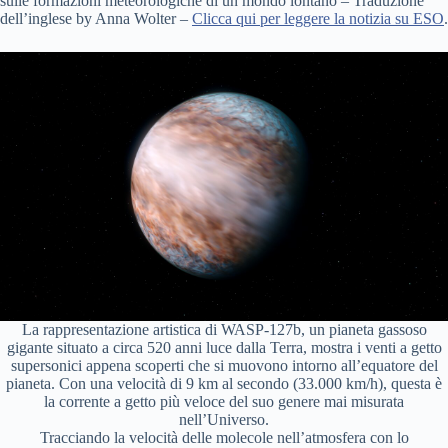
sulle formazioni meteorologiche di un mondo lontano – Traduzione
dell’inglese by Anna Wolter –
Clicca qui per leggere la notizia su ESO
.
La rappresentazione artistica di WASP-127b, un pianeta gassoso
gigante situato a circa 520 anni luce dalla Terra, mostra i venti a getto
supersonici appena scoperti che si muovono intorno all’equatore del
pianeta. Con una velocità di 9 km al secondo (33.000 km/h), questa è
la corrente a getto più veloce del suo genere mai misurata
nell’Universo.
Tracciando la velocità delle molecole nell’atmosfera con lo