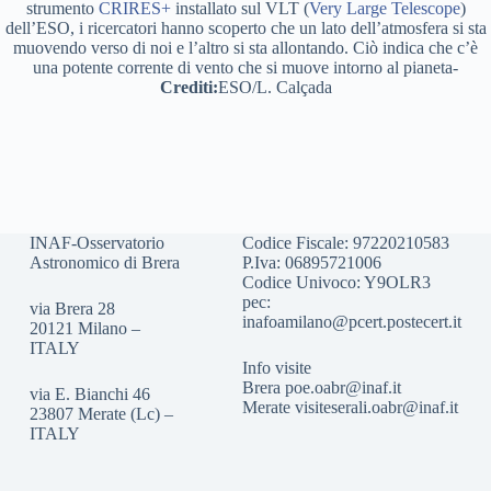
strumento
CRIRES+
installato sul VLT (
Very Large Telescope
)
dell’ESO, i ricercatori hanno scoperto che un lato dell’atmosfera si sta
muovendo verso di noi e l’altro si sta allontando. Ciò indica che c’è
una potente corrente di vento che si muove intorno al pianeta-
Crediti:
ESO/L. Calçada
INAF-Osservatorio
Codice Fiscale: 97220210583
Astronomico di Brera
P.Iva: 06895721006
Codice Univoco: Y9OLR3
pec:
via Brera 28
inafoamilano@pcert.postecert.it
20121 Milano –
ITALY
Info visite
Brera
poe.oabr@inaf.it
via E. Bianchi 46
Merate
visiteserali.oabr@inaf.
it
23807 Merate (Lc) –
ITALY