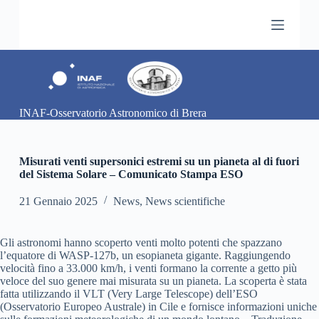
S
a
l
t
a
a
l
c
INAF-Osservatorio Astronomico di Brera
o
n
t
e
Misurati venti supersonici estremi su un pianeta al di fuori
n
del Sistema Solare – Comunicato Stampa ESO
u
t
21 Gennaio 2025
News
,
News scientifiche
o
Gli astronomi hanno scoperto venti molto potenti che spazzano
l’equatore di WASP-127b, un esopianeta gigante. Raggiungendo
velocità fino a 33.000 km/h, i venti formano la corrente a getto più
veloce del suo genere mai misurata su un pianeta. La scoperta è stata
fatta utilizzando il VLT (Very Large Telescope) dell’ESO
(Osservatorio Europeo Australe) in Cile e fornisce informazioni uniche