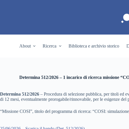
S
a
l
t
a
a
l
c
About
Ricerca
Biblioteca e archivio storico
D
o
n
t
e
n
u
Determina 512/2026 – 1 incarico di ricerca missione “C
t
o
Determina 512/2026
– Procedura di selezione pubblica, per titoli ed ev
di 12 mesi, eventualmente prorogabile/rinnovabile, per le esigenze del p
“Missione COSI”, titolo del programma di ricerca: “COSI: simulazione 
25/06/2026 – Scarica il bando (Det. 512/2026)