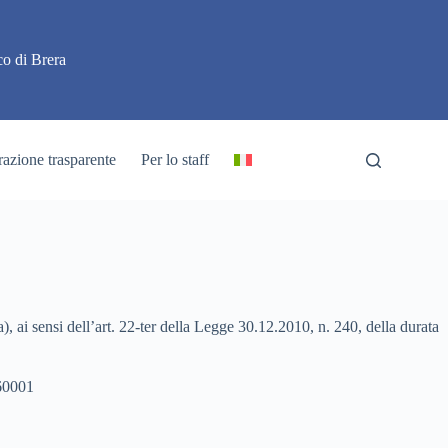
o di Brera
azione trasparente
Per lo staff
), ai sensi dell’art. 22-ter della Legge 30.12.2010, n. 240, della durata
660001