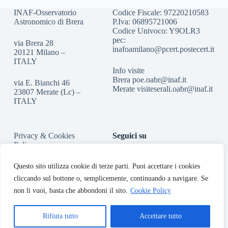
INAF-Osservatorio
Codice Fiscale: 97220210583
Astronomico di Brera
P.Iva: 06895721006
Codice Univoco: Y9OLR3
pec:
via Brera 28
inafoamilano@pcert.postecert.it
20121 Milano –
ITALY
Info visite
Brera
poe.oabr@inaf.it
via E. Bianchi 46
Merate
visiteserali.oabr@inaf.
it
23807 Merate (Lc) –
ITALY
Privacy & Cookies
Seguici su
Policy
Accessibilità
Questo sito utilizza cookie di terze parti. Puoi accettare i cookies
cliccando sul bottone o, semplicemente, continuando a navigare. Se
non li vuoi, basta che abbondoni il sito.
Cookie Policy
Rifiuta tutto
Accettare tutto