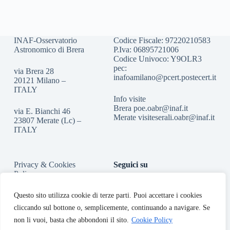
INAF-Osservatorio
Codice Fiscale: 97220210583
Astronomico di Brera
P.Iva: 06895721006
Codice Univoco: Y9OLR3
pec:
via Brera 28
inafoamilano@pcert.postecert.it
20121 Milano –
ITALY
Info visite
Brera
poe.oabr@inaf.it
via E. Bianchi 46
Merate
visiteserali.oabr@inaf.
it
23807 Merate (Lc) –
ITALY
Privacy & Cookies
Seguici su
Policy
Accessibilità
Questo sito utilizza cookie di terze parti. Puoi accettare i cookies
cliccando sul bottone o, semplicemente, continuando a navigare. Se
non li vuoi, basta che abbondoni il sito.
Cookie Policy