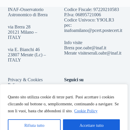
INAF-Osservatorio
Codice Fiscale: 97220210583
Astronomico di Brera
P.Iva: 06895721006
Codice Univoco: Y9OLR3
pec:
via Brera 28
inafoamilano@pcert.postecert.it
20121 Milano –
ITALY
Info visite
Brera
poe.oabr@inaf.it
via E. Bianchi 46
Merate
visiteserali.oabr@inaf.
it
23807 Merate (Lc) –
ITALY
Privacy & Cookies
Seguici su
Policy
Accessibilità
Questo sito utilizza cookie di terze parti. Puoi accettare i cookies
cliccando sul bottone o, semplicemente, continuando a navigare. Se
non li vuoi, basta che abbondoni il sito.
Cookie Policy
Rifiuta tutto
Accettare tutto