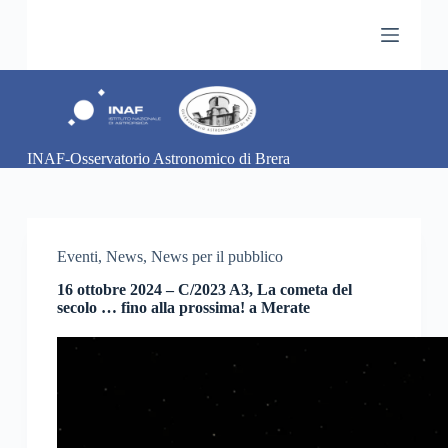
S
a
l
t
a
a
l
c
INAF-Osservatorio Astronomico di Brera
o
n
t
e
n
u
Eventi
,
News
,
News per il pubblico
t
o
16 ottobre 2024 – C/2023 A3, La cometa del
secolo … fino alla prossima! a Merate