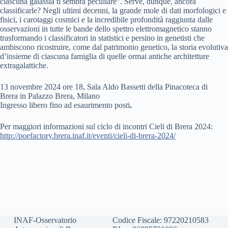
ciascuna galassia ti sembra peculiare”. Serve, dunque, ancora
classificarle? Negli ultimi decenni, la grande mole di dati morfologici e
fisici, i carotaggi cosmici e la incredibile profondità raggiunta dalle
osservazioni in tutte le bande dello spettro elettromagnetico stanno
trasformando i classificatori in statistici e persino in genetisti che
ambiscono ricostruire, come dal patrimonio genetico, la storia evolutiva
d’insieme di ciascuna famiglia di quelle ormai antiche architetture
extragalattiche.
13 novembre 2024 ore 18, Sala Aldo Bassetti della Pinacoteca di
Brera in Palazzo Brera, Milano
Ingresso libero fino ad esaurimento posti
.
Per maggiori informazioni sul ciclo di incontri Cieli di Brera 2024:
http://poefactory.brera.inaf.it/eventi/cieli-di-brera-2024/
INAF-Osservatorio
Codice Fiscale: 97220210583