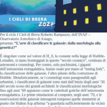
Per il ciclo
I Cieli di Brera
Roberto Rampazzo, dell’INAF –
Osservatorio Astrofisico di Asiago,
presenta:
“L’arte di classificare le galassie: dalla morfologia alla
genetica?”
È singolare come sul valore di H_0, la costante nella legge di Hubble-
Lemaître, si siano fronteggiati in questo “secolo cosmico”, centinaia di
astronomi e cosmologi. Per contro, solo pochissimi, i giganti
dell’astronomia extragalattica, hanno osato por mano al “tuning fork”,
la classificazione delle galassie, l’altro pilasto della costruzione di
Hubble. Metaforicamente, se i cosmologi sono paragonabili agli
urbanisti, i classificatori di galassie sono stati dall’inizio degli anni ’30
del secolo scoso dei grandi architetti: le classificazioni morfologiche
fino agli anni ’60 appaiono come le cattedrali gotiche dell’astronomia
extragalattica. Le prime simulazioni al computer, negli anni ’70, e le
osservazioni delle galassie interagenti rompono quelle simmetrie al
punto che Halton Arp afferma “a guardarla sufficientemente da vicino