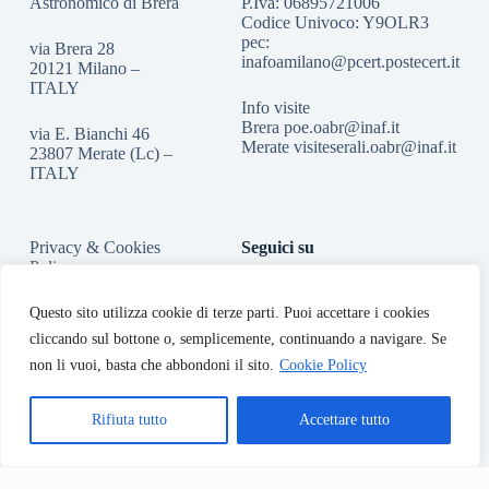
Astronomico di Brera
P.Iva: 06895721006
Codice Univoco: Y9OLR3
pec:
via Brera 28
inafoamilano@pcert.postecert.it
20121 Milano –
ITALY
Info visite
Brera
poe.oabr@inaf.it
via E. Bianchi 46
Merate
visiteserali.oabr@inaf.
it
23807 Merate (Lc) –
ITALY
Privacy & Cookies
Seguici su
Policy
Accessibilità
Questo sito utilizza cookie di terze parti. Puoi accettare i cookies
cliccando sul bottone o, semplicemente, continuando a navigare. Se
non li vuoi, basta che abbondoni il sito.
Cookie Policy
Rifiuta tutto
Accettare tutto
Copyright © 2026 - INAF-Osservatorio Astronomico di Brera