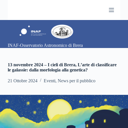
S
a
l
t
a
a
l
c
INAF-Osservatorio Astronomico di Brera
o
n
t
e
13 novembre 2024 – I cieli di Brera, L’arte di classificare
n
le galassie: dalla morfologia alla genetica?
u
t
21 Ottobre 2024
Eventi
,
News per il pubblico
o