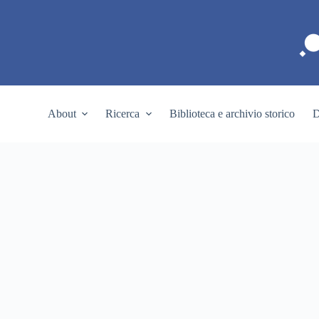
S
a
l
t
a
a
l
c
About
Ricerca
Biblioteca e archivio storico
D
o
n
t
e
n
u
t
o