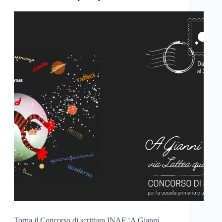
Torna il Concorso di scrittura INAF ‘A Gianni