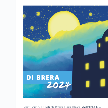
Per il ciclo I Cieli di Brera Lara Nava, dell’INAF –