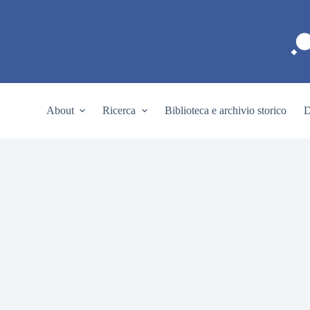
S
a
l
t
a
a
l
c
About
Ricerca
Biblioteca e archivio storico
D
o
n
t
e
n
u
t
o