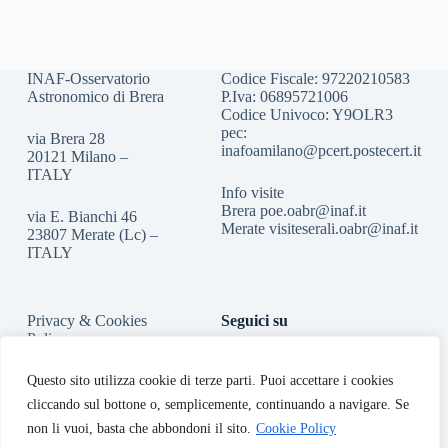
INAF-Osservatorio
Codice Fiscale: 97220210583
Astronomico di Brera
P.Iva: 06895721006
Codice Univoco: Y9OLR3
pec:
via Brera 28
inafoamilano@pcert.postecert.it
20121 Milano –
ITALY
Info visite
Brera
poe.oabr@inaf.it
via E. Bianchi 46
Merate
visiteserali.oabr@inaf.
it
23807 Merate (Lc) –
ITALY
Privacy & Cookies
Seguici su
Policy
Accessibilità
Questo sito utilizza cookie di terze parti. Puoi accettare i cookies
cliccando sul bottone o, semplicemente, continuando a navigare. Se
non li vuoi, basta che abbondoni il sito.
Cookie Policy