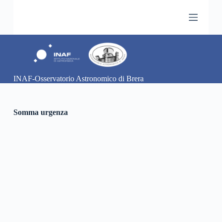
S
a
l
t
a
a
l
c
INAF-Osservatorio Astronomico di Brera
o
n
t
e
Somma urgenza
n
u
t
o