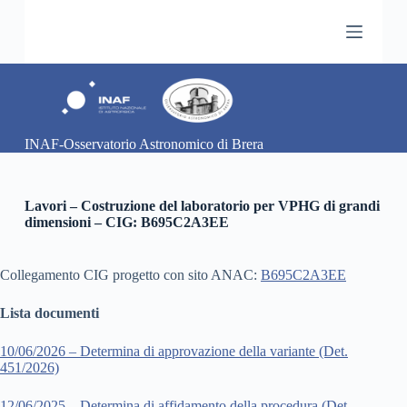
S
a
l
t
a
a
l
c
INAF-Osservatorio Astronomico di Brera
o
n
t
e
Lavori – Costruzione del laboratorio per VPHG di grandi
n
dimensioni – CIG: B695C2A3EE
u
t
o
Collegamento CIG progetto con sito ANAC:
B695C2A3EE
Lista documenti
10/06/2026 – Determina di approvazione della variante (Det.
451/2026)
12/06/2025 – Determina di affidamento della procedura (Det.