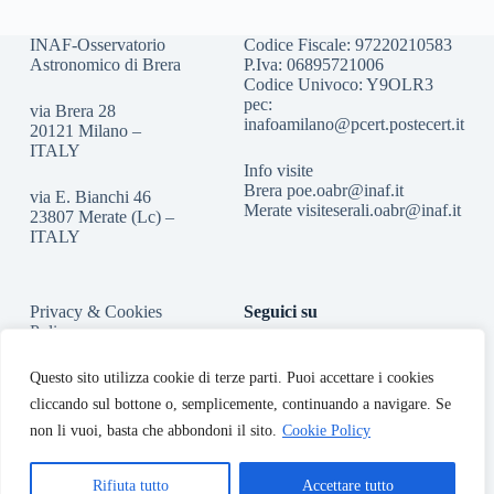
INAF-Osservatorio
Codice Fiscale: 97220210583
Astronomico di Brera
P.Iva: 06895721006
Codice Univoco: Y9OLR3
pec:
via Brera 28
inafoamilano@pcert.postecert.it
20121 Milano –
ITALY
Info visite
Brera
poe.oabr@inaf.it
via E. Bianchi 46
Merate
visiteserali.oabr@inaf.
it
23807 Merate (Lc) –
ITALY
Privacy & Cookies
Seguici su
Policy
Accessibilità
Questo sito utilizza cookie di terze parti. Puoi accettare i cookies
cliccando sul bottone o, semplicemente, continuando a navigare. Se
non li vuoi, basta che abbondoni il sito.
Cookie Policy
Rifiuta tutto
Accettare tutto