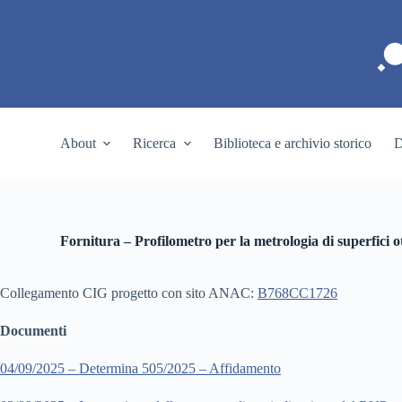
S
a
l
t
a
a
l
c
About
Ricerca
Biblioteca e archivio storico
D
o
n
t
e
n
u
Fornitura – Profilometro per la metrologia di superfic
t
o
Collegamento CIG progetto con sito ANAC:
B768CC1726
Documenti
04/09/2025 – Determina 505/2025 – Affidamento