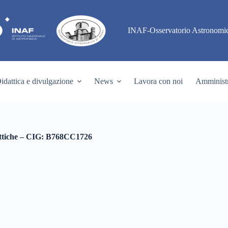
INAF-Osservatorio Astronomic
idattica e divulgazione
News
Lavora con noi
Amministr
i ottiche – CIG: B768CC1726