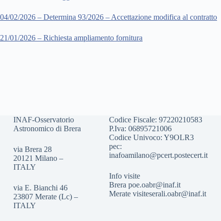
04/02/2026 – Determina 93/2026 – Accettazione modifica al contratto
21/01/2026 – Richiesta ampliamento fornitura
INAF-Osservatorio
Codice Fiscale: 97220210583
Astronomico di Brera
P.Iva: 06895721006
Codice Univoco: Y9OLR3
pec:
via Brera 28
inafoamilano@pcert.postecert.it
20121 Milano –
ITALY
Info visite
Brera
poe.oabr@inaf.it
via E. Bianchi 46
Merate
visiteserali.oabr@inaf.
it
23807 Merate (Lc) –
ITALY