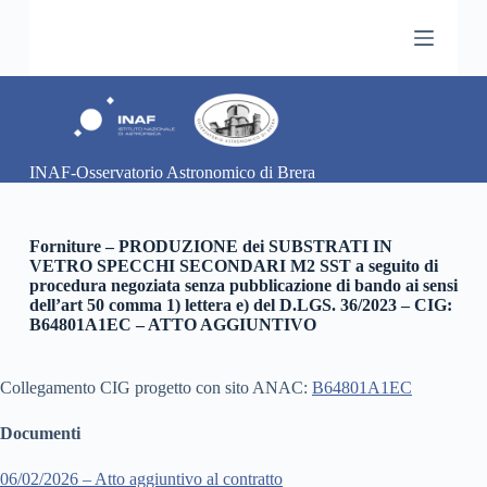
S
a
l
t
a
a
l
c
INAF-Osservatorio Astronomico di Brera
o
n
t
e
Forniture – PRODUZIONE dei SUBSTRATI IN
n
VETRO SPECCHI SECONDARI M2 SST a seguito di
u
procedura negoziata senza pubblicazione di bando ai sensi
t
dell’art 50 comma 1) lettera e) del D.LGS. 36/2023 – CIG:
o
B64801A1EC – ATTO AGGIUNTIVO
Collegamento CIG progetto con sito ANAC:
B64801A1EC
Documenti
06/02/2026 – Atto aggiuntivo al contratto