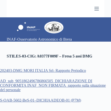
S
a
l
t
a
a
l
c
INAF-Osservatorio Astronomico di Brera
o
n
t
e
STILES-03-CIG: A0377F009F – Fresa 5 assi DMG
n
u
t
202403-DMG MORI ITALIA Srl- Rapporto Periodico
o
AD_sub_9051862496786866505_DICHIARAZIONE DI
CONFORMITA INAF_NON FIRMATA_rapporto sulla situazione
del personale
S-OAB-5602-BeS-01–DICHIAADEOB-01 (P7M)