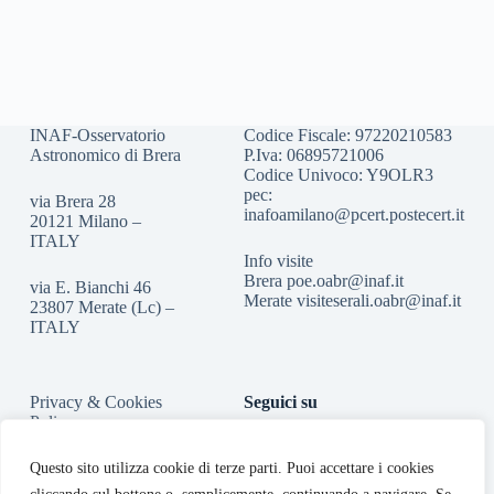
INAF-Osservatorio
Codice Fiscale: 97220210583
Astronomico di Brera
P.Iva: 06895721006
Codice Univoco: Y9OLR3
pec:
via Brera 28
inafoamilano@pcert.postecert.it
20121 Milano –
ITALY
Info visite
Brera
poe.oabr@inaf.it
via E. Bianchi 46
Merate
visiteserali.oabr@inaf.
it
23807 Merate (Lc) –
ITALY
Privacy & Cookies
Seguici su
Policy
Accessibilità
Questo sito utilizza cookie di terze parti. Puoi accettare i cookies