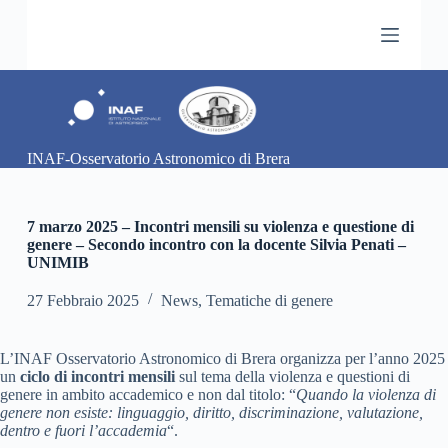
S
a
l
t
a
a
l
c
INAF-Osservatorio Astronomico di Brera
o
n
t
e
7 marzo 2025 – Incontri mensili su violenza e questione di
n
genere – Secondo incontro con la docente Silvia Penati –
u
UNIMIB
t
o
27 Febbraio 2025
News
,
Tematiche di genere
L’INAF Osservatorio Astronomico di Brera organizza per l’anno 2025
un
ciclo di incontri mensili
sul tema della violenza e questioni di
genere in ambito accademico e non dal titolo: “
Quando la violenza di
genere non esiste: linguaggio, diritto, discriminazione, valutazione,
dentro e fuori l’accademia
“.