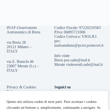
INAF-Osservatorio
Codice Fiscale: 97220210583
Astronomico di Brera
P.Iva: 06895721006
Codice Univoco: Y9OLR3
pec:
via Brera 28
inafoamilano@pcert.postecert.it
20121 Milano –
ITALY
Info visite
Brera
poe.oabr@inaf.it
via E. Bianchi 46
Merate
visiteserali.oabr@inaf.
it
23807 Merate (Lc) –
ITALY
Privacy & Cookies
Seguici su
Policy
Accessibilità
Questo sito utilizza cookie di terze parti. Puoi accettare i cookies
cliccando sul bottone o, semplicemente, continuando a navigare. Se