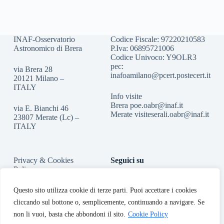
INAF-Osservatorio
Codice Fiscale: 97220210583
Astronomico di Brera
P.Iva: 06895721006
Codice Univoco: Y9OLR3
pec:
via Brera 28
inafoamilano@pcert.postecert.it
20121 Milano –
ITALY
Info visite
Brera
poe.oabr@inaf.it
via E. Bianchi 46
Merate
visiteserali.oabr@inaf.
it
23807 Merate (Lc) –
ITALY
Privacy & Cookies
Seguici su
Policy
Accessibilità
Questo sito utilizza cookie di terze parti. Puoi accettare i cookies
cliccando sul bottone o, semplicemente, continuando a navigare. Se
non li vuoi, basta che abbondoni il sito.
Cookie Policy