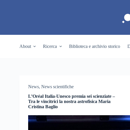
S
a
l
t
a
a
l
c
About
Ricerca
Biblioteca e archivio storico
D
o
n
t
e
n
u
t
o
News
,
News scientifiche
L’Oréal Italia-Unesco premia sei scienziate –
Tra le vincitrici la nostra astrofisica Maria
Cristina Baglio