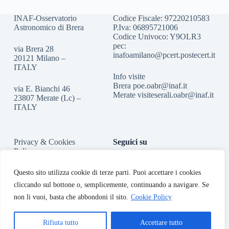
INAF-Osservatorio
Codice Fiscale: 97220210583
Astronomico di Brera
P.Iva: 06895721006
Codice Univoco: Y9OLR3
pec:
via Brera 28
inafoamilano@pcert.postecert.it
20121 Milano –
ITALY
Info visite
Brera
poe.oabr@inaf.it
via E. Bianchi 46
Merate
visiteserali.oabr@inaf.
it
23807 Merate (Lc) –
ITALY
Privacy & Cookies
Seguici su
Policy
Accessibilità
Questo sito utilizza cookie di terze parti. Puoi accettare i cookies
cliccando sul bottone o, semplicemente, continuando a navigare. Se
non li vuoi, basta che abbondoni il sito.
Cookie Policy
Rifiuta tutto
Accettare tutto