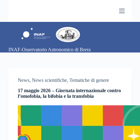
S
a
l
t
a
a
l
c
INAF-Osservatorio Astronomico di Brera
o
n
t
e
n
u
News
,
News scientifiche
,
Tematiche di genere
t
o
17 maggio 2026 – Giornata internazionale contro
l’omofobia, la bifobia e la transfobia