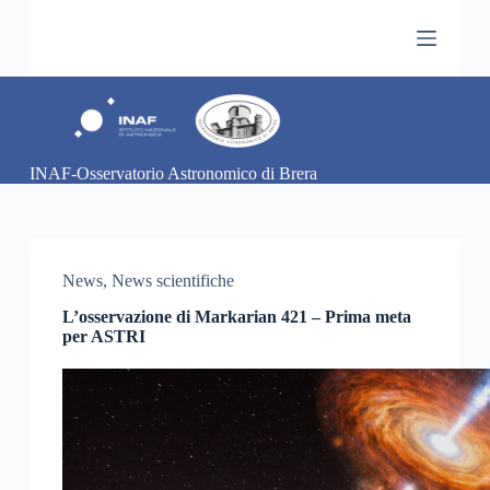
S
a
l
t
a
a
l
c
INAF-Osservatorio Astronomico di Brera
o
n
t
e
n
u
News
,
News scientifiche
t
o
L’osservazione di Markarian 421 – Prima meta
per ASTRI