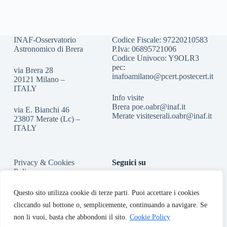
INAF-Osservatorio
Codice Fiscale: 97220210583
Astronomico di Brera
P.Iva: 06895721006
Codice Univoco: Y9OLR3
pec:
via Brera 28
inafoamilano@pcert.postecert.it
20121 Milano –
ITALY
Info visite
Brera
poe.oabr@inaf.it
via E. Bianchi 46
Merate
visiteserali.oabr@inaf.
it
23807 Merate (Lc) –
ITALY
Privacy & Cookies
Seguici su
Policy
Accessibilità
Questo sito utilizza cookie di terze parti. Puoi accettare i cookies
cliccando sul bottone o, semplicemente, continuando a navigare. Se
non li vuoi, basta che abbondoni il sito.
Cookie Policy