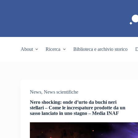
S
a
l
t
a
a
l
c
About
Ricerca
Biblioteca e archivio storico
D
o
n
t
e
n
u
t
o
News
,
News scientifiche
Nero shocking: onde d’urto da buchi neri
stellari – Come le increspature prodotte da un
sasso lanciato in uno stagno – Media INAF