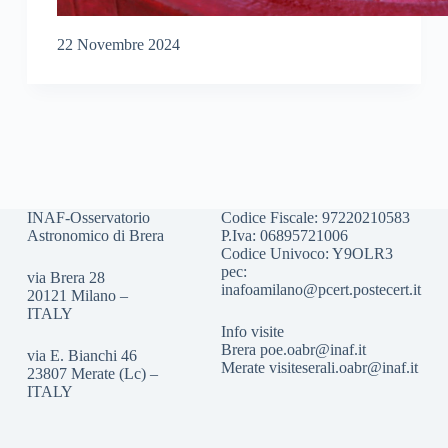
22 Novembre 2024
INAF-Osservatorio
Codice Fiscale: 97220210583
Astronomico di Brera
P.Iva: 06895721006
Codice Univoco: Y9OLR3
pec:
via Brera 28
inafoamilano@pcert.postecert.it
20121 Milano –
ITALY
Info visite
Brera
poe.oabr@inaf.it
via E. Bianchi 46
Merate
visiteserali.oabr@inaf.
it
23807 Merate (Lc) –
ITALY