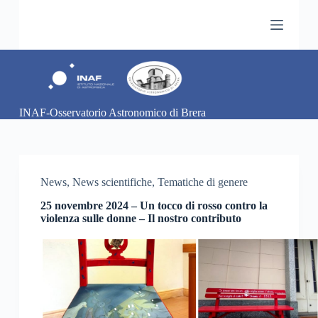
S
a
l
t
a
a
l
c
INAF-Osservatorio Astronomico di Brera
o
n
t
e
n
u
News
,
News scientifiche
,
Tematiche di genere
t
o
25 novembre 2024 – Un tocco di rosso contro la
violenza sulle donne – Il nostro contributo