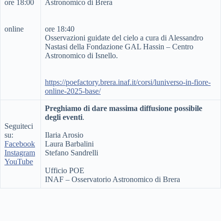
ore 18:00
Astronomico di Brera
online
ore 18:40
Osservazioni guidate del cielo a cura di Alessandro
Nastasi della Fondazione GAL Hassin – Centro
Astronomico di Isnello.
https://poefactory.brera.inaf.it/corsi/luniverso-in-fiore-
online-2025-base/
Preghiamo di dare massima diffusione possibile
degli eventi
.
Seguiteci
su:
Ilaria Arosio
Facebook
Laura Barbalini
Instagram
Stefano Sandrelli
YouTube
Ufficio POE
INAF – Osservatorio Astronomico di Brera