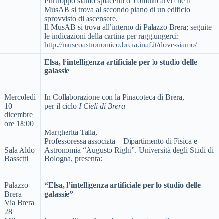
Purtroppo siamo spiacenti di comunicarvi che il
MusAB si trova al secondo piano di un edificio
sprovvisto di ascensore.
Il MusAB si trova all’interno di Palazzo Brera; seguite
le indicazioni della cartina per raggiungerci:
http://museoastronomico.brera.inaf.it/dove-siamo/
Elsa, l’intelligenza artificiale per lo studio delle
galassie
Mercoledì
In Collaborazione con la Pinacoteca di Brera,
10
per il ciclo
I Cieli di Brera
dicembre
ore 18:00
Margherita Talia,
Professoressa associata – Dipartimento di Fisica e
Sala Aldo
Astronomia “Augusto Righi”, Università degli Studi di
Bassetti
Bologna, presenta:
Palazzo
“Elsa, l’intelligenza artificiale per lo studio delle
Brera
galassie”
Via Brera
28