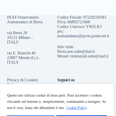
INAF-Osservatorio
Codice Fiscale: 97220210583
Astronomico di Brera
P.Iva: 06895721006
Codice Univoco: Y9OLR3
pec:
via Brera 28
inafoamilano@pcert.postecert.it
20121 Milano –
ITALY
Info visite
Brera
poe.oabr@inaf.it
via E. Bianchi 46
Merate
visiteserali.oabr@inaf.
it
23807 Merate (Lc) –
ITALY
Privacy & Cookies
Seguici su
Policy
Accessibilità
Questo sito utilizza cookie di terze parti. Puoi accettare i cookies
cliccando sul bottone o, semplicemente, continuando a navigare. Se
non li vuoi, basta che abbondoni il sito.
Cookie Policy