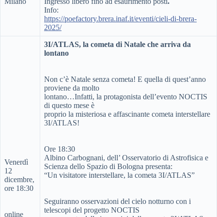
Milano
Ingresso libero fino ad esaurimento posti
.
Info:
https://poefactory.brera.inaf.it/eventi/cieli-di-brera-
2025/
3I/ATLAS, la cometa di Natale che arriva da
lontano
Non c’è Natale senza cometa! E quella di quest’anno
proviene da molto
lontano…Infatti, la protagonista dell’evento NOCTIS
di questo mese è
proprio la misteriosa e affascinante cometa interstellare
3I/ATLAS!
Ore 18:30
Albino Carbognani, dell’ Osservatorio di Astrofisica e
Venerdì
Scienza dello Spazio di Bologna presenta:
12
“Un visitatore interstellare, la cometa 3I/ATLAS”
dicembre,
ore 18:30
Seguiranno osservazioni del cielo notturno con i
telescopi del progetto NOCTIS
online