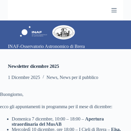
S
a
l
t
a
a
l
c
INAF-Osservatorio Astronomico di Brera
o
n
t
e
Newsletter dicembre 2025
n
u
1 Dicembre 2025
News
,
News per il pubblico
t
o
Buongiorno,
ecco gli appuntamenti in programma per il mese di dicembre:
Domenica 7 dicembre, 10:00 – 18:00 –
Apertura
straordinaria del MusAB
Mercoledì 10 dicembre, ore 18:00 –
I Cieli di Brera –
Elsa,