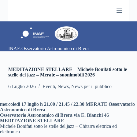
S
a
l
t
a
a
l
c
INAF-Osservatorio Astronomico di Brera
o
n
t
e
MEDITAZIONE STELLARE – Michele Bonifati sotto le
n
stelle del jazz – Merate – suonimobili 2026
u
t
6 Luglio 2026
Eventi
,
News
,
News per il pubblico
o
mercoledi 17 luglio h 21.00 / 21.45 / 22.30 MERATE Osservatorio
Astronomico di Brera
Osservatorio Astronomico di Brera via E. Bianchi 46
MEDITAZIONE STELLARE
Michele Bonifati sotto le stelle del jazz – Chitarra elettrica ed
elettronica