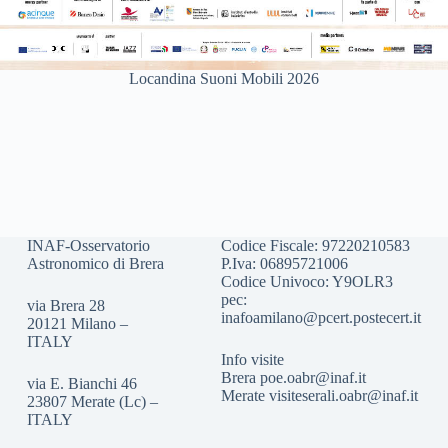
Locandina Suoni Mobili 2026
INAF-Osservatorio
Codice Fiscale: 97220210583
Astronomico di Brera
P.Iva: 06895721006
Codice Univoco: Y9OLR3
pec:
via Brera 28
inafoamilano@pcert.postecert.it
20121 Milano –
ITALY
Info visite
Brera
poe.oabr@inaf.it
via E. Bianchi 46
Merate
visiteserali.oabr@inaf.
it
23807 Merate (Lc) –
ITALY