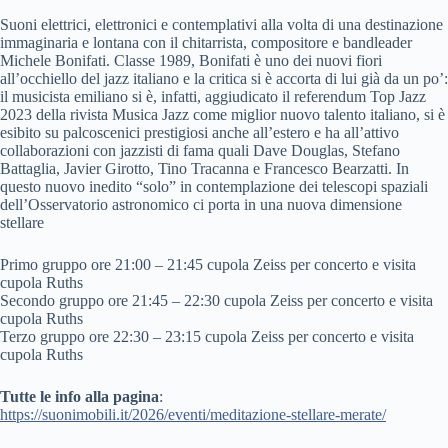
Suoni elettrici, elettronici e contemplativi alla volta di una destinazione
immaginaria e lontana con il chitarrista, compositore e bandleader
Michele Bonifati. Classe 1989, Bonifati è uno dei nuovi fiori
all’occhiello del jazz italiano e la critica si è accorta di lui già da un po’:
il musicista emiliano si è, infatti, aggiudicato il referendum Top Jazz
2023 della rivista Musica Jazz come miglior nuovo talento italiano, si è
esibito su palcoscenici prestigiosi anche all’estero e ha all’attivo
collaborazioni con jazzisti di fama quali Dave Douglas, Stefano
Battaglia, Javier Girotto, Tino Tracanna e Francesco Bearzatti. In
questo nuovo inedito “solo” in contemplazione dei telescopi spaziali
dell’Osservatorio astronomico ci porta in una nuova dimensione
stellare
Primo gruppo ore 21:00 – 21:45 cupola Zeiss per concerto e visita
cupola Ruths
Secondo gruppo ore 21:45 – 22:30 cupola Zeiss per concerto e visita
cupola Ruths
Terzo gruppo ore 22:30 – 23:15 cupola Zeiss per concerto e visita
cupola Ruths
Tutte le info alla pagina
:
https://suonimobili.it/2026/eventi/meditazione-stellare-merate/