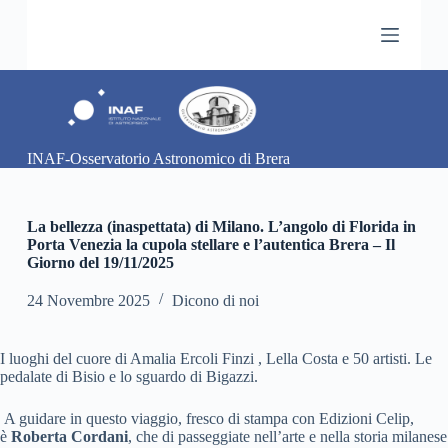
S
a
l
t
a
a
l
c
INAF-Osservatorio Astronomico di Brera
o
n
t
e
La bellezza (inaspettata) di Milano. L’angolo di Florida in
n
Porta Venezia la cupola stellare e l’autentica Brera – Il
u
Giorno del 19/11/2025
t
o
24 Novembre 2025
Dicono di noi
I luoghi del cuore di Amalia Ercoli Finzi , Lella Costa e 50 artisti. Le
pedalate di Bisio e lo sguardo di Bigazzi.
A guidare in questo viaggio, fresco di stampa con Edizioni Celip,
è
Roberta Cordani
, che di passeggiate nell’arte e nella storia milanese