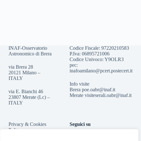
INAF-Osservatorio
Codice Fiscale: 97220210583
Astronomico di Brera
P.Iva: 06895721006
Codice Univoco: Y9OLR3
pec:
via Brera 28
inafoamilano@pcert.postecert.it
20121 Milano –
ITALY
Info visite
Brera
poe.oabr@inaf.it
via E. Bianchi 46
Merate
visiteserali.oabr@inaf.
it
23807 Merate (Lc) –
ITALY
Privacy & Cookies
Seguici su
Policy