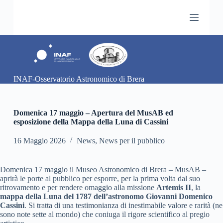
S
a
l
t
a
a
l
c
INAF-Osservatorio Astronomico di Brera
o
n
t
e
Domenica 17 maggio – Apertura del MusAB ed
n
esposizione della Mappa della Luna di Cassini
u
t
16 Maggio 2026
News
,
News per il pubblico
o
Domenica 17 maggio il Museo Astronomico di Brera – MusAB –
aprirà le porte al pubblico per esporre, per la prima volta dal suo
ritrovamento e per rendere omaggio alla missione
Artemis II
, la
mappa della Luna del 1787 dell’astronomo Giovanni Domenico
Cassini
. Si tratta di una testimonianza di inestimabile valore e rarità (ne
sono note sette al mondo) che coniuga il rigore scientifico al pregio