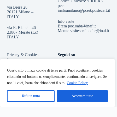
Codice Univoco: Y9OLR3
pec:
via Brera 28
inafoamilano@pcert.postecert.it
20121 Milano –
ITALY
Info visite
Brera
poe.oabr@inaf.it
via E. Bianchi 46
Merate
visiteserali.oabr@inaf.
it
23807 Merate (Lc) –
ITALY
Privacy & Cookies
Seguici su
Policy
Accessibilità
Questo sito utilizza cookie di terze parti. Puoi accettare i cookies
cliccando sul bottone o, semplicemente, continuando a navigare. Se
non li vuoi, basta che abbondoni il sito.
Cookie Policy
Rifiuta tutto
Accettare tutto
Copyright © 2026 - INAF-Osservatorio Astronomico di Brera
Italiano